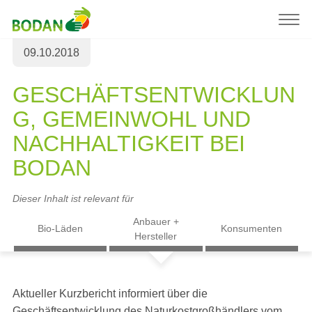
09.10.2018
GESCHÄFTSENTWICKLUN
G, GEMEINWOHL UND
NACHHALTIGKEIT BEI
BODAN
Dieser Inhalt ist relevant für
Anbauer +
Bio-Läden
Konsumenten
Hersteller
Aktueller Kurzbericht informiert über die
Geschäftsentwicklung des Naturkostgroßhändlers vom